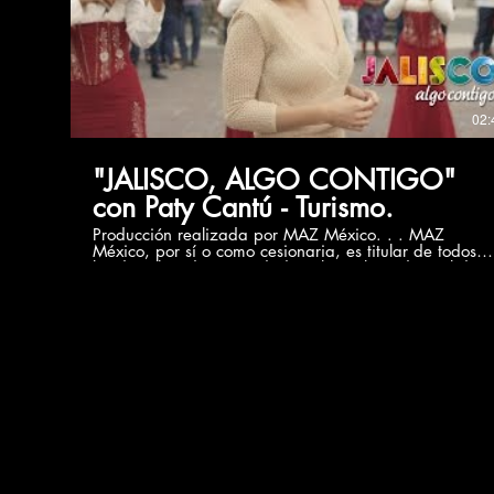
parte de los contenidos de esta página web, con fines
comerciales, en cualquier soporte y por cualquier
medio técnico, sin la autorización de MAZ México. El
presente video es de carácter informativo sin fines de
lucro.
02:
"JALISCO, ALGO CONTIGO"
con Paty Cantú - Turismo.
Producción realizada por MAZ México. . . MAZ
México, por sí o como cesionaria, es titular de todos
los derechos de propiedad intelectual e industrial de
su página web, así como de los elementos contenidos
en la misma (a título enunciativo, imágenes, sonido,
audio, vídeo, software o textos; marcas o logotipos,
combinaciones de colores, estructura y diseño,
selección de materiales usados, programas de
ordenador necesarios para su funcionamiento, acceso
y uso, etc.), titularidad de MAZ México o bien de sus
licenciantes. Todos los derechos reservados. Quedan
expresamente prohibidas la reproducción, la
distribución y la comunicación pública, incluida su
modalidad de puesta a disposición, de la totalidad o
parte de los contenidos de esta página web, con fines
comerciales, en cualquier soporte y por cualquier