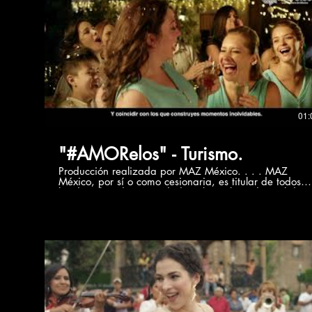
ordenador necesarios para su funcionamiento, acceso
y uso, etc.), titularidad de MAZ México o bien de sus
licenciantes. Todos los derechos reservados. Quedan
expresamente prohibidas la reproducción, la
distribución y la comunicación pública, incluida su
modalidad de puesta a disposición, de la totalidad o
parte de los contenidos de esta página web, con fines
comerciales, en cualquier soporte y por cualquier
medio técnico, sin la autorización de MAZ México. El
presente video es de carácter informativo sin fines de
lucro.
01:
"#AMORelos" - Turismo.
Producción realizada por MAZ México. . . . MAZ
México, por sí o como cesionaria, es titular de todos
los derechos de propiedad intelectual e industrial de
su página web, así como de los elementos contenidos
en la misma (a título enunciativo, imágenes, sonido,
audio, vídeo, software o textos; marcas o logotipos,
combinaciones de colores, estructura y diseño,
selección de materiales usados, programas de
ordenador necesarios para su funcionamiento, acceso
y uso, etc.), titularidad de MAZ México o bien de sus
licenciantes. Todos los derechos reservados. Quedan
expresamente prohibidas la reproducción, la
distribución y la comunicación pública, incluida su
modalidad de puesta a disposición, de la totalidad o