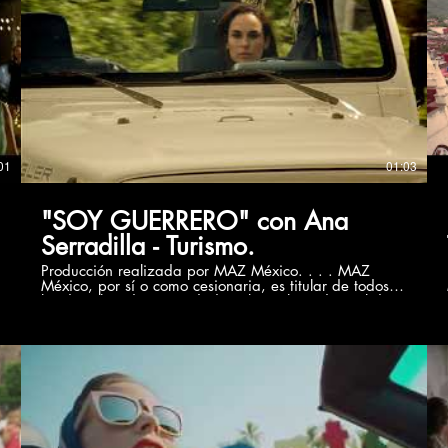
ordenador necesarios para su funcionamiento, acceso
y uso, etc.), titularidad de MAZ México o bien de sus
licenciantes. Todos los derechos reservados. Quedan
expresamente prohibidas la reproducción, la
distribución y la comunicación pública, incluida su
modalidad de puesta a disposición, de la totalidad o
parte de los contenidos de esta página web, con fines
comerciales, en cualquier soporte y por cualquier
medio técnico, sin la autorización de MAZ México. El
presente video es de carácter informativo sin fines de
lucro.
01
01:03
"SOY GUERRERO" con Ana
Serradilla - Turismo.
Producción realizada por MAZ México. . . . MAZ
México, por sí o como cesionaria, es titular de todos
los derechos de propiedad intelectual e industrial de
su página web, así como de los elementos contenidos
en la misma (a título enunciativo, imágenes, sonido,
audio, vídeo, software o textos; marcas o logotipos,
combinaciones de colores, estructura y diseño,
selección de materiales usados, programas de
ordenador necesarios para su funcionamiento, acceso
y uso, etc.), titularidad de MAZ México o bien de sus
licenciantes. Todos los derechos reservados. Quedan
expresamente prohibidas la reproducción, la