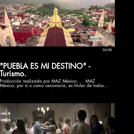
ordenador necesarios para su funcionamiento, acceso
y uso, etc.), titularidad de MAZ México o bien de sus
licenciantes. Todos los derechos reservados. Quedan
expresamente prohibidas la reproducción, la
distribución y la comunicación pública, incluida su
modalidad de puesta a disposición, de la totalidad o
parte de los contenidos de esta página web, con fines
comerciales, en cualquier soporte y por cualquier
medio técnico, sin la autorización de MAZ México. El
presente video es de carácter informativo sin fines de
lucro.
04:06
"PUEBLA ES MI DESTINO" -
Turismo.
Producción realizada por MAZ México. . . MAZ
México, por sí o como cesionaria, es titular de todos
los derechos de propiedad intelectual e industrial de
su página web, así como de los elementos contenidos
en la misma (a título enunciativo, imágenes, sonido,
audio, vídeo, software o textos; marcas o logotipos,
combinaciones de colores, estructura y diseño,
selección de materiales usados, programas de
ordenador necesarios para su funcionamiento, acceso
y uso, etc.), titularidad de MAZ México o bien de sus
licenciantes. Todos los derechos reservados. Quedan
expresamente prohibidas la reproducción, la