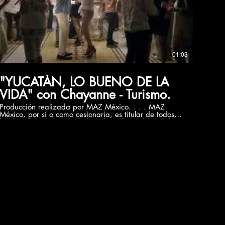
distribución y la comunicación pública, incluida su
modalidad de puesta a disposición, de la totalidad o
parte de los contenidos de esta página web, con fines
comerciales, en cualquier soporte y por cualquier
medio técnico, sin la autorización de MAZ México. El
presente video es de carácter informativo sin fines de
lucro.
01:03
"YUCATÁN, LO BUENO DE LA
VIDA" con Chayanne - Turismo.
Producción realizada por MAZ México. . . . MAZ
México, por sí o como cesionaria, es titular de todos
los derechos de propiedad intelectual e industrial de
su página web, así como de los elementos contenidos
en la misma (a título enunciativo, imágenes, sonido,
audio, vídeo, software o textos; marcas o logotipos,
combinaciones de colores, estructura y diseño,
selección de materiales usados, programas de
ordenador necesarios para su funcionamiento, acceso
y uso, etc.), titularidad de MAZ México o bien de sus
licenciantes. Todos los derechos reservados. Quedan
expresamente prohibidas la reproducción, la
distribución y la comunicación pública, incluida su
modalidad de puesta a disposición, de la totalidad o
parte de los contenidos de esta página web, con fines
comerciales, en cualquier soporte y por cualquier