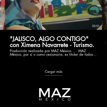
distribución y la comunicación pública, incluida su
modalidad de puesta a disposición, de la totalidad o
parte de los contenidos de esta página web, con fines
comerciales, en cualquier soporte y por cualquier
medio técnico, sin la autorización de MAZ México. El
presente video es de carácter informativo sin fines de
lucro.
49
03:01
"JALISCO, ALGO CONTIGO"
con Ximena Navarrete - Turismo.
Producción realizada por MAZ México. . . MAZ
México, por sí o como cesionaria, es titular de todos
los derechos de propiedad intelectual e industrial de
su página web, así como de los elementos contenidos
en la misma (a título enunciativo, imágenes, sonido,
audio, vídeo, software o textos; marcas o logotipos,
Cargar más
combinaciones de colores, estructura y diseño,
selección de materiales usados, programas de
ordenador necesarios para su funcionamiento, acceso
y uso, etc.), titularidad de MAZ México o bien de sus
licenciantes. Todos los derechos reservados. Quedan
expresamente prohibidas la reproducción, la
distribución y la comunicación pública, incluida su
modalidad de puesta a disposición, de la totalidad o
parte de los contenidos de esta página web, con fines
comerciales, en cualquier soporte y por cualquier