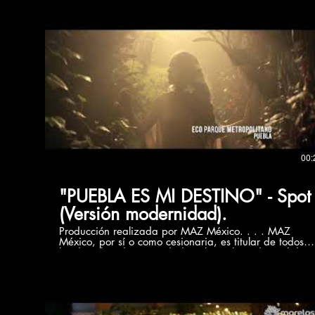
00:
"PUEBLA ES MI DESTINO" - Spot
(Versión modernidad).
Producción realizada por MAZ México. . . . MAZ
México, por sí o como cesionaria, es titular de todos
los derechos de propiedad intelectual e industrial de
su página web, así como de los elementos contenidos
en la misma (a título enunciativo, imágenes, sonido,
audio, vídeo, software o textos; marcas o logotipos,
combinaciones de colores, estructura y diseño,
selección de materiales usados, programas de