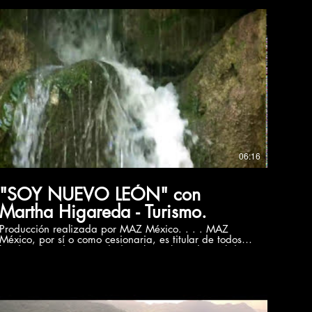
06:16
"SOY NUEVO LEÓN" con
Martha Higareda - Turismo.
Producción realizada por MAZ México. . . . MAZ
México, por sí o como cesionaria, es titular de todos
los derechos de propiedad intelectual e industrial de
su página web, así como de los elementos contenidos
en la misma (a título enunciativo, imágenes, sonido,
audio, vídeo, software o textos; marcas o logotipos,
combinaciones de colores, estructura y diseño,
selección de materiales usados, programas de