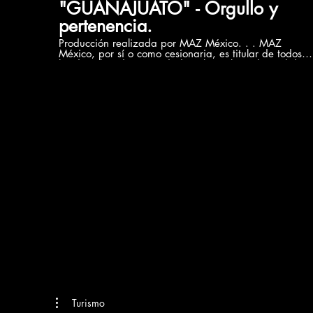
"GUANAJUATO" - Orgullo y
pertenencia.
Producción realizada por MAZ México. . . MAZ
México, por sí o como cesionaria, es titular de todos
los derechos de propiedad intelectual e industrial de
su página web, así como de los elementos contenidos
en la misma (a título enunciativo, imágenes, sonido,
audio, vídeo, software o textos; marcas o logotipos,
combinaciones de colores, estructura y diseño,
selección de materiales usados, programas de
ordenador necesarios para su funcionamiento, acceso
y uso, etc.), titularidad de MAZ México o bien de sus
licenciantes. Todos los derechos reservados. Quedan
expresamente prohibidas la reproducción, la
distribución y la comunicación pública, incluida su
modalidad de puesta a disposición, de la totalidad o
parte de los contenidos de esta página web, con fines
comerciales, en cualquier soporte y por cualquier
medio técnico, sin la autorización de MAZ México. El
presente video es de carácter informativo sin fines de
lucro.
Turismo