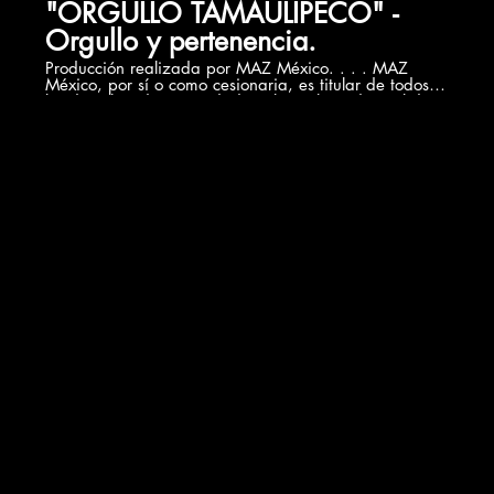
"ORGULLO TAMAULIPECO" -
Orgullo y pertenencia.
Producción realizada por MAZ México. . . . MAZ
México, por sí o como cesionaria, es titular de todos
los derechos de propiedad intelectual e industrial de
su página web, así como de los elementos contenidos
en la misma (a título enunciativo, imágenes, sonido,
audio, vídeo, software o textos; marcas o logotipos,
combinaciones de colores, estructura y diseño,
selección de materiales usados, programas de
ordenador necesarios para su funcionamiento, acceso
y uso, etc.), titularidad de MAZ México o bien de sus
licenciantes. Todos los derechos reservados. Quedan
expresamente prohibidas la reproducción, la
distribución y la comunicación pública, incluida su
modalidad de puesta a disposición, de la totalidad o
parte de los contenidos de esta página web, con fines
comerciales, en cualquier soporte y por cualquier
medio técnico, sin la autorización de MAZ México. El
presente video es de carácter informativo sin fines de
lucro.